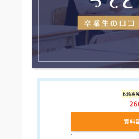
松陰高等
26
資料