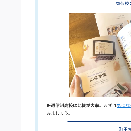
類似校
▶通信制高校は比較が大事
。まずは
気にな
みましょう。
町田